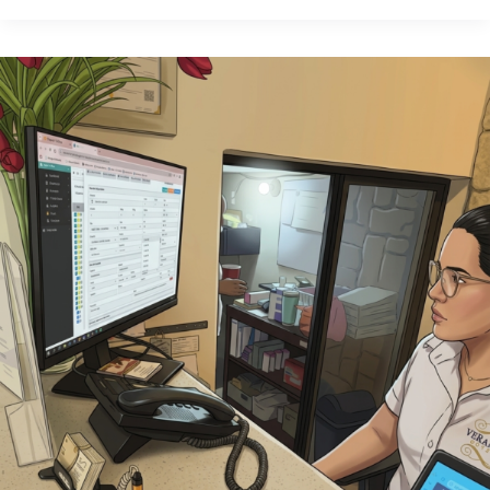
Adiós
procesos
manuales.