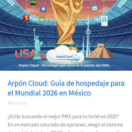
hospedaje
para
el
Mundial
2026
en
México
Arpón Cloud: Guía de hospedaje para
el Mundial 2026 en México
Recursos
¿Estás buscando el mejor PMS para tu hotel en 2025?
En un mercado saturado de opciones, elegir el sistema