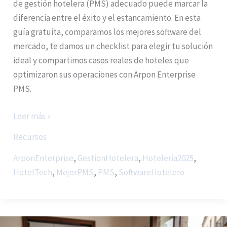
de gestión hotelera (PMS) adecuado puede marcar la
diferencia entre el éxito y el estancamiento. En esta
guía gratuita, comparamos los mejores software del
mercado, te damos un checklist para elegir tu solución
ideal y compartimos casos reales de hoteles que
optimizaron sus operaciones con Arpon Enterprise
PMS.
Leer más »
Recursos
ArponEnterprise
,
GestionHotelera
,
Hoteleria2025
,
HotelTech
,
MejorPMS
,
PMS
,
SoftwareHotelero
CFDI