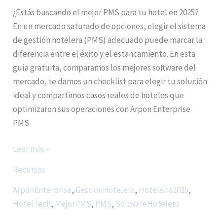
¿Estás buscando el mejor PMS para tu hotel en 2025?
En un mercado saturado de opciones, elegir el sistema
de gestión hotelera (PMS) adecuado puede marcar la
diferencia entre el éxito y el estancamiento. En esta
guía gratuita, comparamos los mejores software del
mercado, te damos un checklist para elegir tu solución
ideal y compartimos casos reales de hoteles que
optimizaron sus operaciones con Arpon Enterprise
PMS.
Leer más »
Recursos
ArponEnterprise
,
GestionHotelera
,
Hoteleria2025
,
HotelTech
,
MejorPMS
,
PMS
,
SoftwareHotelero