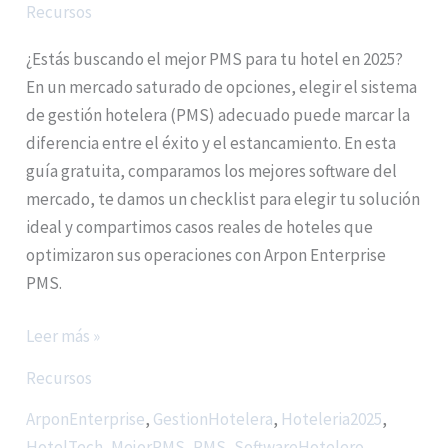
Recursos
¿Estás buscando el mejor PMS para tu hotel en 2025?
En un mercado saturado de opciones, elegir el sistema
de gestión hotelera (PMS) adecuado puede marcar la
diferencia entre el éxito y el estancamiento. En esta
guía gratuita, comparamos los mejores software del
mercado, te damos un checklist para elegir tu solución
ideal y compartimos casos reales de hoteles que
optimizaron sus operaciones con Arpon Enterprise
PMS.
Leer más »
Recursos
ArponEnterprise
,
GestionHotelera
,
Hoteleria2025
,
HotelTech
,
MejorPMS
,
PMS
,
SoftwareHotelero