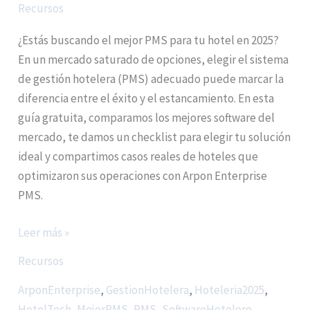
Recursos
¿Estás buscando el mejor PMS para tu hotel en 2025?
En un mercado saturado de opciones, elegir el sistema
de gestión hotelera (PMS) adecuado puede marcar la
diferencia entre el éxito y el estancamiento. En esta
guía gratuita, comparamos los mejores software del
mercado, te damos un checklist para elegir tu solución
ideal y compartimos casos reales de hoteles que
optimizaron sus operaciones con Arpon Enterprise
PMS.
Leer más »
Recursos
ArponEnterprise
,
GestionHotelera
,
Hoteleria2025
,
HotelTech
,
MejorPMS
,
PMS
,
SoftwareHotelero