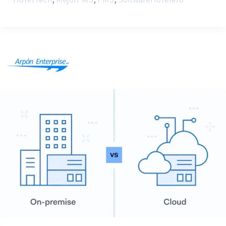
On
Premise
VS
Cloud