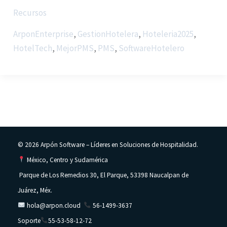
Recursos
ArponEnterprise
,
GestionHotelera
,
Hoteleria2025
,
HotelTech
,
MejorPMS
,
PMS
,
SoftwareHotelero
© 2026 Arpón Software – Líderes en Soluciones de Hospitalidad.
México, Centro y Sudamérica
Parque de Los Remedios 30, El Parque, 53398 Naucalpan de
Juárez, Méx.
hola@arpon.cloud
56-1499-3637
Soporte
55-53-58-12-72