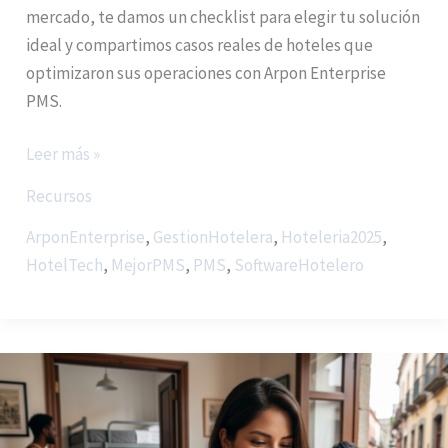
mercado, te damos un checklist para elegir tu solución
ideal y compartimos casos reales de hoteles que
optimizaron sus operaciones con Arpon Enterprise
PMS.
Leer más »
Recursos
ArponEnterprise
,
GestionHotelera
,
Hoteleria2025
,
HotelTech
,
MejorPMS
,
PMS
,
SoftwareHotelero
Cómo
evitar
overbooking