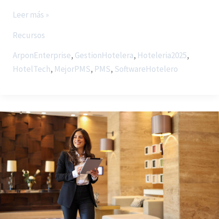
Leer más »
Recursos
ArponEnterprise
,
GestionHotelera
,
Hoteleria2025
,
HotelTech
,
MejorPMS
,
PMS
,
SoftwareHotelero
ArpónEnterprise
+
Rategain