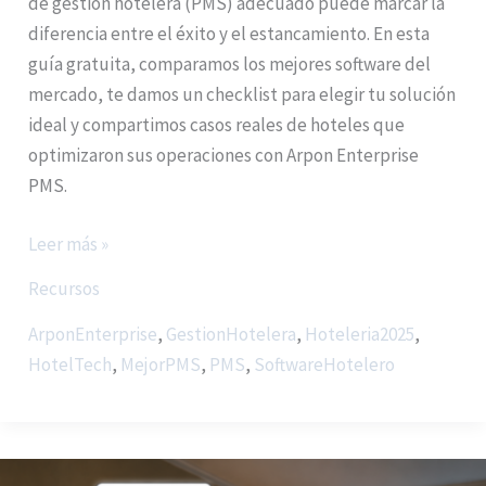
de gestión hotelera (PMS) adecuado puede marcar la
diferencia entre el éxito y el estancamiento. En esta
guía gratuita, comparamos los mejores software del
mercado, te damos un checklist para elegir tu solución
ideal y compartimos casos reales de hoteles que
optimizaron sus operaciones con Arpon Enterprise
PMS.
Leer más »
Recursos
ArponEnterprise
,
GestionHotelera
,
Hoteleria2025
,
HotelTech
,
MejorPMS
,
PMS
,
SoftwareHotelero
Arpón