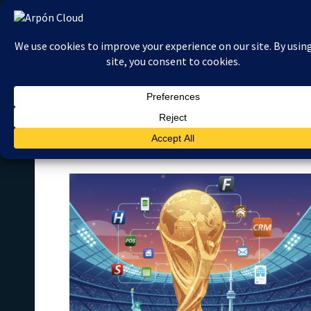
Ir
al
contenido