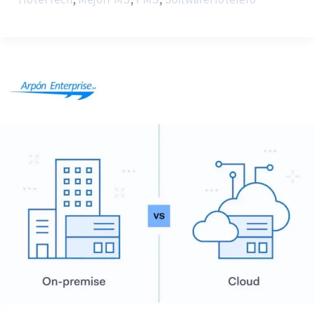
On
Premise
VS
Cloud