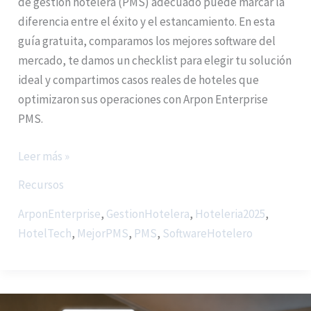
de gestión hotelera (PMS) adecuado puede marcar la
diferencia entre el éxito y el estancamiento. En esta
guía gratuita, comparamos los mejores software del
mercado, te damos un checklist para elegir tu solución
ideal y compartimos casos reales de hoteles que
optimizaron sus operaciones con Arpon Enterprise
PMS.
Leer más »
Recursos
ArponEnterprise
,
GestionHotelera
,
Hoteleria2025
,
HotelTech
,
MejorPMS
,
PMS
,
SoftwareHotelero
Arpón