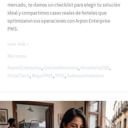
mercado, te damos un checklist para elegir tu solución
ideal y compartimos casos reales de hoteles que
optimizaron sus operaciones con Arpon Enterprise
PMS.
Leer más »
Recursos
ArponEnterprise
,
GestionHotelera
,
Hoteleria2025
,
HotelTech
,
MejorPMS
,
PMS
,
SoftwareHotelero
Cómo
evitar
overbooking