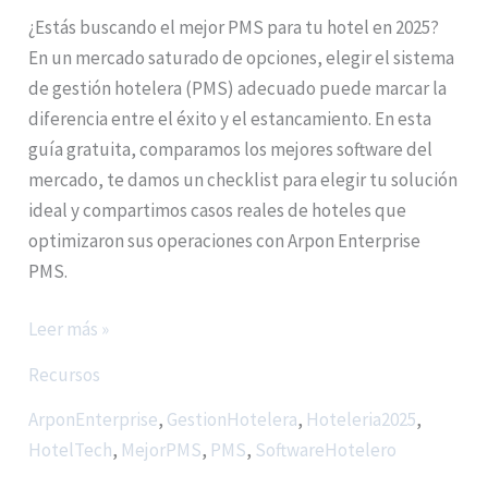
¿Estás buscando el mejor PMS para tu hotel en 2025?
En un mercado saturado de opciones, elegir el sistema
de gestión hotelera (PMS) adecuado puede marcar la
diferencia entre el éxito y el estancamiento. En esta
guía gratuita, comparamos los mejores software del
mercado, te damos un checklist para elegir tu solución
ideal y compartimos casos reales de hoteles que
optimizaron sus operaciones con Arpon Enterprise
PMS.
Leer más »
Recursos
ArponEnterprise
,
GestionHotelera
,
Hoteleria2025
,
HotelTech
,
MejorPMS
,
PMS
,
SoftwareHotelero