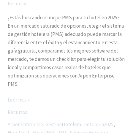
Recursos
¿Estás buscando el mejor PMS para tu hotel en 2025?
En un mercado saturado de opciones, elegir el sistema
de gestión hotelera (PMS) adecuado puede marcar la
diferencia entre el éxito y el estancamiento. En esta
guía gratuita, comparamos los mejores software del
mercado, te damos un checklist para elegir tu solución
ideal y compartimos casos reales de hoteles que
optimizaron sus operaciones con Arpon Enterprise
PMS.
Leer más »
Recursos
ArponEnterprise
,
GestionHotelera
,
Hoteleria2025
,
HotelTech
,
MejorPMS
,
PMS
,
SoftwareHotelero