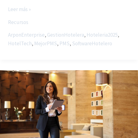
Leer más »
Recursos
ArponEnterprise
,
GestionHotelera
,
Hoteleria2025
,
HotelTech
,
MejorPMS
,
PMS
,
SoftwareHotelero
ArpónEnterprise
+
Rategain