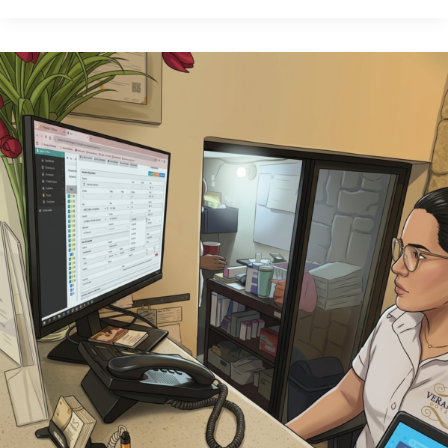
Adiós
procesos
manuales.