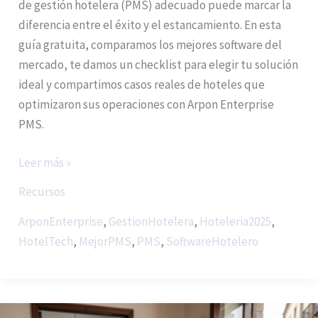
de gestión hotelera (PMS) adecuado puede marcar la
diferencia entre el éxito y el estancamiento. En esta
guía gratuita, comparamos los mejores software del
mercado, te damos un checklist para elegir tu solución
ideal y compartimos casos reales de hoteles que
optimizaron sus operaciones con Arpon Enterprise
PMS.
Leer más »
Recursos
ArponEnterprise
,
GestionHotelera
,
Hoteleria2025
,
HotelTech
,
MejorPMS
,
PMS
,
SoftwareHotelero
CFDI