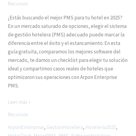
Recursos
¿Estás buscando el mejor PMS para tu hotel en 2025?
En un mercado saturado de opciones, elegir el sistema
de gestión hotelera (PMS) adecuado puede marcar la
diferencia entre el éxito y el estancamiento. En esta
guía gratuita, comparamos los mejores software del
mercado, te damos un checklist para elegir tu solución
ideal y compartimos casos reales de hoteles que
optimizaron sus operaciones con Arpon Enterprise
PMS.
Leer más »
Recursos
ArponEnterprise
,
GestionHotelera
,
Hoteleria2025
,
HotelTech
,
MejorPMS
,
PMS
,
SoftwareHotelero