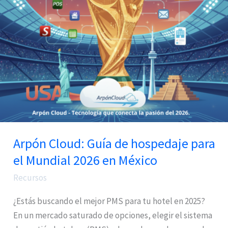
hospedaje
para
el
Mundial
2026
en
México
Arpón Cloud: Guía de hospedaje para
el Mundial 2026 en México
Recursos
¿Estás buscando el mejor PMS para tu hotel en 2025?
En un mercado saturado de opciones, elegir el sistema