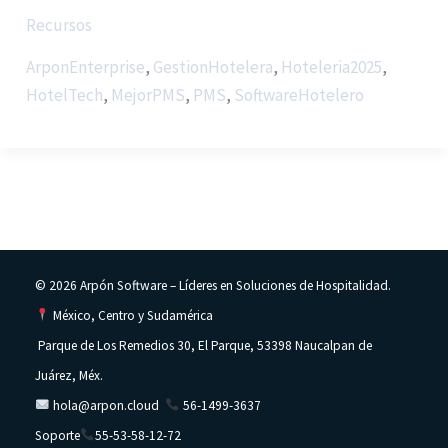
Recursos
ArponEnterprise
,
GestionHotelera
,
Hoteleria2025
,
HotelTech
,
MejorPMS
,
PMS
,
SoftwareHotelero
© 2026 Arpón Software – Líderes en Soluciones de Hospitalidad.
México, Centro y Sudamérica
Parque de Los Remedios 30, El Parque, 53398 Naucalpan de
Juárez, Méx.
hola@arpon.cloud
56-1499-3637
Soporte
55-53-58-12-72