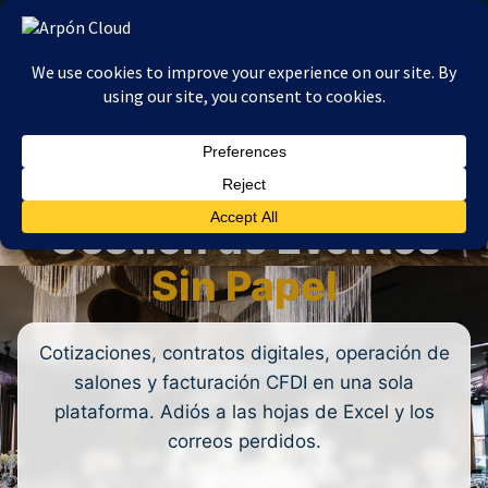
Ir
al
contenido
Salones · Banquetes · Eventos
Gestión de Eventos
Sin Papel
Cotizaciones, contratos digitales, operación de
salones y facturación CFDI en una sola
plataforma. Adiós a las hojas de Excel y los
correos perdidos.