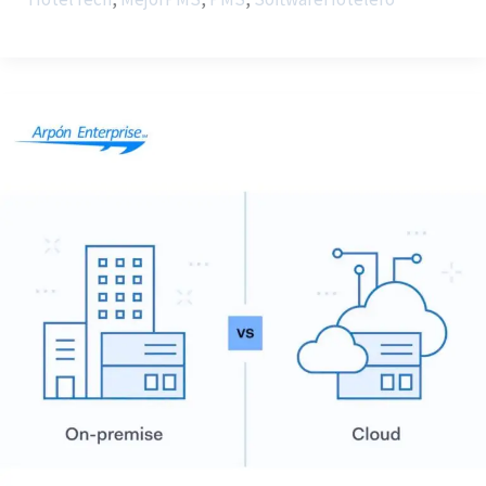
On
Premise
VS
Cloud