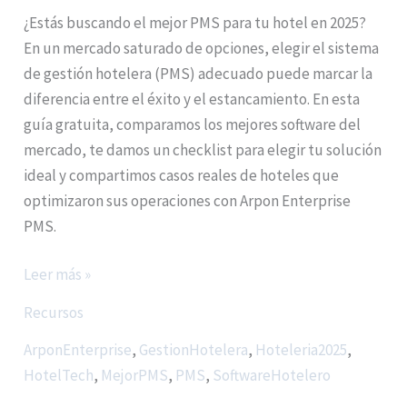
¿Estás buscando el mejor PMS para tu hotel en 2025?
En un mercado saturado de opciones, elegir el sistema
de gestión hotelera (PMS) adecuado puede marcar la
diferencia entre el éxito y el estancamiento. En esta
guía gratuita, comparamos los mejores software del
mercado, te damos un checklist para elegir tu solución
ideal y compartimos casos reales de hoteles que
optimizaron sus operaciones con Arpon Enterprise
PMS.
Leer más »
Recursos
ArponEnterprise
,
GestionHotelera
,
Hoteleria2025
,
HotelTech
,
MejorPMS
,
PMS
,
SoftwareHotelero