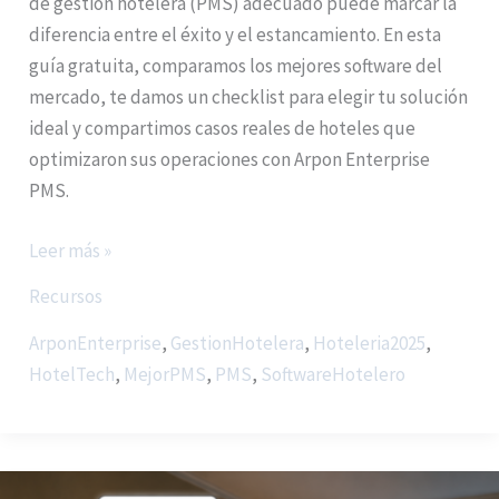
de gestión hotelera (PMS) adecuado puede marcar la
diferencia entre el éxito y el estancamiento. En esta
guía gratuita, comparamos los mejores software del
mercado, te damos un checklist para elegir tu solución
ideal y compartimos casos reales de hoteles que
optimizaron sus operaciones con Arpon Enterprise
PMS.
Leer más »
Recursos
ArponEnterprise
,
GestionHotelera
,
Hoteleria2025
,
HotelTech
,
MejorPMS
,
PMS
,
SoftwareHotelero
Arpón