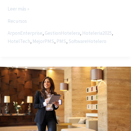
Leer más »
Recursos
ArponEnterprise
,
GestionHotelera
,
Hoteleria2025
,
HotelTech
,
MejorPMS
,
PMS
,
SoftwareHotelero
ArpónEnterprise
+
Rategain