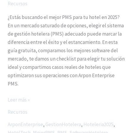
Recursos
¿Estás buscando el mejor PMS para tu hotel en 2025?
En un mercado saturado de opciones, elegir el sistema
de gestión hotelera (PMS) adecuado puede marcar la
diferencia entre el éxito y el estancamiento. En esta
guía gratuita, comparamos los mejores software del
mercado, te damos un checklist para elegir tu solución
ideal y compartimos casos reales de hoteles que
optimizaron sus operaciones con Arpon Enterprise
PMS.
Leer más »
Recursos
ArponEnterprise
,
GestionHotelera
,
Hoteleria2025
,
HotelTech
,
MejorPMS
,
PMS
,
SoftwareHotelero