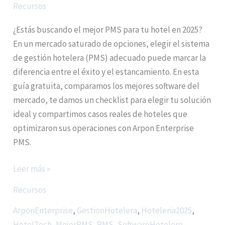
Recursos
¿Estás buscando el mejor PMS para tu hotel en 2025?
En un mercado saturado de opciones, elegir el sistema
de gestión hotelera (PMS) adecuado puede marcar la
diferencia entre el éxito y el estancamiento. En esta
guía gratuita, comparamos los mejores software del
mercado, te damos un checklist para elegir tu solución
ideal y compartimos casos reales de hoteles que
optimizaron sus operaciones con Arpon Enterprise
PMS.
Leer más »
Recursos
ArponEnterprise
,
GestionHotelera
,
Hoteleria2025
,
HotelTech
,
MejorPMS
,
PMS
,
SoftwareHotelero