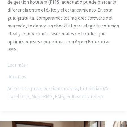
de gestión hotelera (PMS) adecuado puede marcar la
diferencia entre el éxito y el estancamiento. En esta
guía gratuita, comparamos los mejores software del
mercado, te damos un checklist para elegir tu solución
ideal y compartimos casos reales de hoteles que
optimizaron sus operaciones con Arpon Enterprise
PMS.
Leer más »
Recursos
ArponEnterprise
,
GestionHotelera
,
Hoteleria2025
,
HotelTech
,
MejorPMS
,
PMS
,
SoftwareHotelero
CFDI