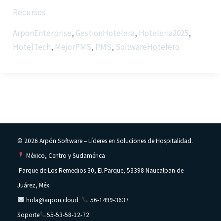
Recursos
ArponEnterprise
,
GestionHotelera
,
Hoteleria2025
,
HotelTech
,
MejorPMS
,
PMS
,
SoftwareHotelero
© 2026 Arpón Software – Líderes en Soluciones de Hospitalidad.
México, Centro y Sudamérica
Parque de Los Remedios 30, El Parque, 53398 Naucalpan de
Juárez, Méx.
hola@arpon.cloud
56-1499-3637
Soporte
55-53-58-12-72