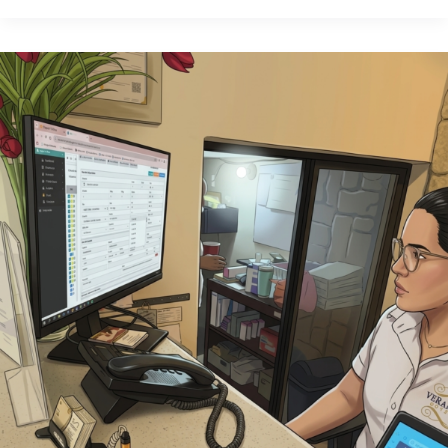
Adiós
procesos
manuales.