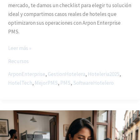
mercado, te damos un checklist para elegir tu solución
ideal y compartimos casos reales de hoteles que
optimizaron sus operaciones con Arpon Enterprise
PMS.
Leer más »
Recursos
ArponEnterprise
,
GestionHotelera
,
Hoteleria2025
,
HotelTech
,
MejorPMS
,
PMS
,
SoftwareHotelero
Cómo
evitar
overbooking