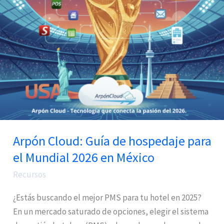
hospedaje
para
el
Mundial
2026
en
México
Arpón Cloud: Guía de hospedaje para
el Mundial 2026 en México
Recursos
¿Estás buscando el mejor PMS para tu hotel en 2025?
En un mercado saturado de opciones, elegir el sistema