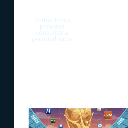
de tu
hotel?
Contáctanos
para una
consultoría
personalizada.