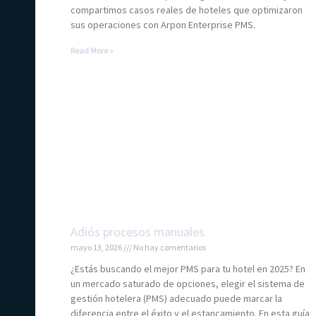
compartimos casos reales de hoteles que optimizaron
sus operaciones con Arpon Enterprise PMS.
Read More »
Adiós procesos manuales.
mayo 13, 2026
No hay comentarios
¿Estás buscando el mejor PMS para tu hotel en 2025? En
un mercado saturado de opciones, elegir el sistema de
gestión hotelera (PMS) adecuado puede marcar la
diferencia entre el éxito y el estancamiento. En esta guía