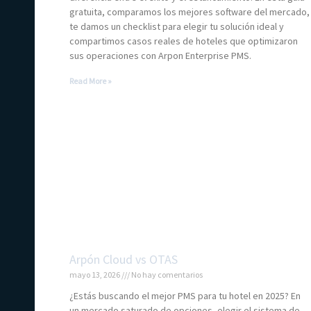
gratuita, comparamos los mejores software del mercado,
te damos un checklist para elegir tu solución ideal y
compartimos casos reales de hoteles que optimizaron
sus operaciones con Arpon Enterprise PMS.
Read More »
Arpón Cloud vs OTAS
mayo 13, 2026
No hay comentarios
¿Estás buscando el mejor PMS para tu hotel en 2025? En
un mercado saturado de opciones, elegir el sistema de