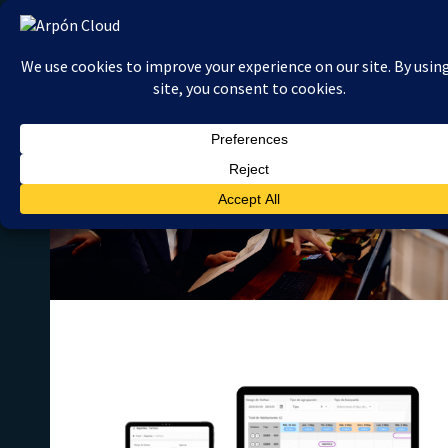
Ir
al
contenido