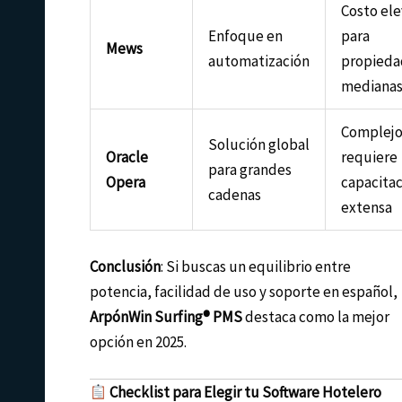
Costo el
Enfoque en
para
Mews
automatización
propieda
mediana
Complejo
Solución global
Oracle
requiere
para grandes
Opera
capacita
cadenas
extensa
Conclusión
: Si buscas un equilibrio entre
potencia, facilidad de uso y soporte en español,
ArpónWin Surfing® PMS
destaca como la mejor
opción en 2025.
Checklist para Elegir tu Software Hotelero