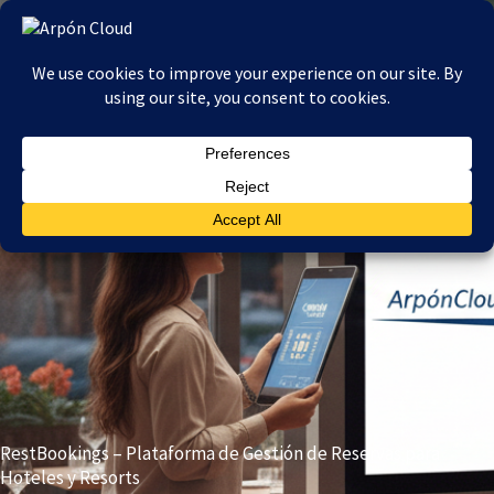
Ir
al
contenido
RestBookings – Plataforma de Gestión de Reservas para
Hoteles y Resorts