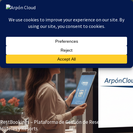
Ir
al
contenido
RestBookings – Plataforma de Gestión de Reservas para
Hoteles y Resorts