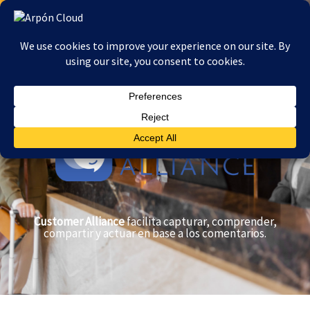
Ir
al
contenido
Customer Alliance
facilita capturar, comprender,
compartir y actuar en base a los comentarios.