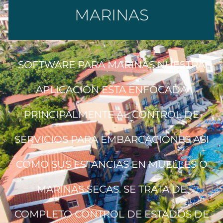
MARINAS
SOFTWARE PARA MARINAS NUESTRA
APLICACIÓN ESTA ENFOCADA
PRINCIPALMENTE AL CONTROL DE
SERVICIOS PARA EMBARCACIONES ASI
COMO SUS ESTANCIAS EN MUELLES O
MARINAS SECAS. SE TRATA DE
COMPLETO CONTROL DE ESTADOS DE