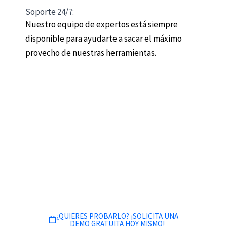
Soporte 24/7:
Nuestro equipo de expertos está siempre
disponible para ayudarte a sacar el máximo
provecho de nuestras herramientas.
¡Reemplaza Todos Tus Sistemas por Uno Solo!
Con Arpón, olvídate de perder tiempo con múltiples
plataformas. Todo tu negocio hotelero, integrado en
una sola solución.
¿QUIERES PROBARLO? ¡SOLICITA UNA
DEMO GRATUITA HOY MISMO!