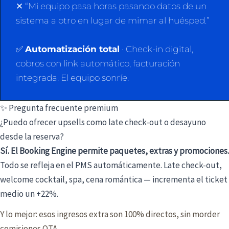
✕ “Mi equipo pasa horas pasando datos de un
sistema a otro en lugar de mimar al huésped.”
✅
Automatización total
· Check-in digital,
cobros con link automático, facturación
integrada. El equipo sonríe.
✨ Pregunta frecuente premium
¿Puedo ofrecer upsells como late check-out o desayuno
desde la reserva?
Sí. El Booking Engine permite paquetes, extras y promociones.
Todo se refleja en el PMS automáticamente. Late check-out,
welcome cocktail, spa, cena romántica — incrementa el ticket
medio un +22%.
Y lo mejor: esos ingresos extra son 100% directos, sin morder
comisiones OTA.